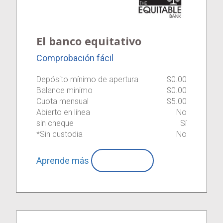
El banco equitativo
Comprobación fácil
Depósito mínimo de apertura
$0.00
Balance minimo
$0.00
Cuota mensual
$5.00
Abierto en línea
No
sin cheque
Sí
*Sin custodia
No
Aprende más
Comparar