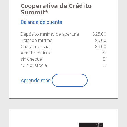
Cooperativa de Crédito
Summit*
Balance de cuenta
Depósito mínimo de apertura
$25.00
Balance minimo
$0.00
Cuota mensual
$5.00
Abierto en línea
Sí
sin cheque
Sí
*Sin custodia
Sí
Aprende más
Comparar