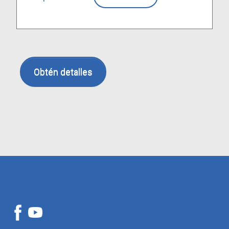
Obtén detalles