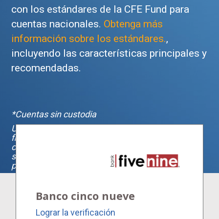
con los estándares de la CFE Fund para
cuentas nacionales.
Obtenga más
información sobre los estándares.
,
incluyendo las características principales y
recomendadas.
*Cuentas sin custodia
Una cuenta sin custodia se refiere a una cuenta
financiera en la que el titular de la cuenta tiene el
control y la propiedad exclusivos de sus activos,
sin depender de un tercero custodio, como un
padre o tutor.
Banco cinco nueve
Lograr la verificación