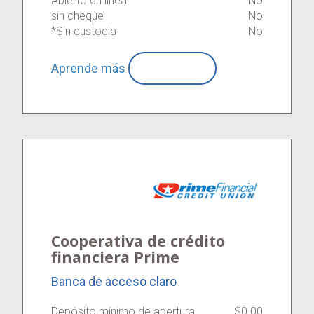
Abierto en línea
No
sin cheque
No
*Sin custodia
No
Aprende más
Comparar
Cooperativa de crédito
financiera Prime
Banca de acceso claro
Depósito mínimo de apertura
$0.00