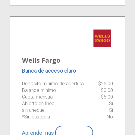
Wells Fargo
Banca de acceso claro
Depósito mínimo de apertura
$25.00
Balance minimo
$0.00
Cuota mensual
$5.00
Abierto en línea
Sí
sin cheque
Sí
*Sin custodia
No
Aprende más
Comparar