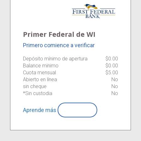
Primer Federal de WI
Primero comience a verificar
Depósito mínimo de apertura
$0.00
Balance minimo
$0.00
Cuota mensual
$5.00
Abierto en línea
No
sin cheque
No
*Sin custodia
No
Aprende más
Comparar