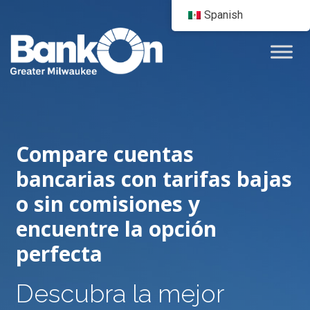
Spanish
Compare cuentas
bancarias con tarifas bajas
o sin comisiones y
encuentre la opción
perfecta
Descubra la mejor