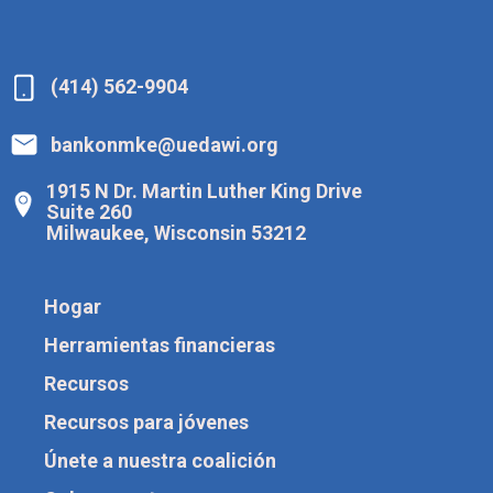
(414) 562-9904
bankonmke@uedawi.org
1915 N Dr. Martin Luther King Drive
Suite 260
Milwaukee, Wisconsin 53212
Hogar
Herramientas financieras
Recursos
Recursos para jóvenes
Únete a nuestra coalición