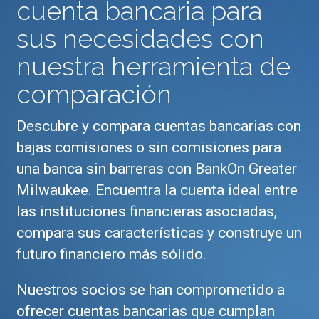
cuenta bancaria para
sus necesidades con
nuestra herramienta de
comparación
Descubre y compara cuentas bancarias con
bajas comisiones o sin comisiones para
una banca sin barreras con BankOn Greater
Milwaukee. Encuentra la cuenta ideal entre
las instituciones financieras asociadas,
compara sus características y construye un
futuro financiero más sólido.
Nuestros socios se han comprometido a
ofrecer cuentas bancarias que cumplan