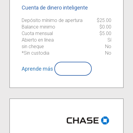
Cuenta de dinero inteligente
Depósito mínimo de apertura
$25.00
Balance minimo
$0.00
Cuota mensual
$5.00
Abierto en línea
Sí
sin cheque
No
*Sin custodia
No
Aprende más
Comparar