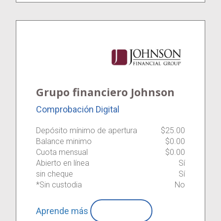
Grupo financiero Johnson
Comprobación Digital
Depósito mínimo de apertura
$25.00
Balance minimo
$0.00
Cuota mensual
$0.00
Abierto en línea
Sí
sin cheque
Sí
*Sin custodia
No
Aprende más
Comparar