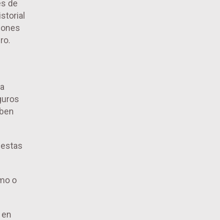
es de
storial
siones
ro.
la
guros
eben
 estas
imo o
 en