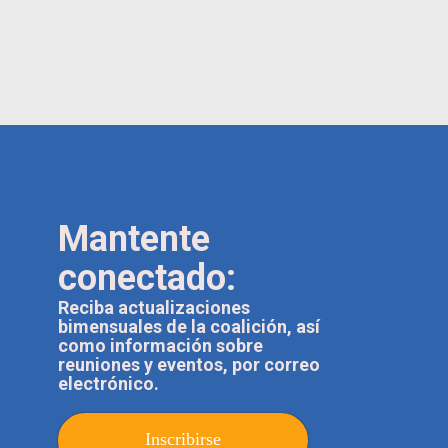
Mantente
conectado:
Reciba actualizaciones
bimensuales de la coalición, así
como información sobre
reuniones y eventos, por correo
electrónico.
Inscribirse