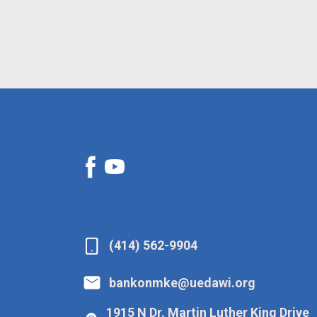
(414) 562-9904
bankonmke@uedawi.org
1915 N Dr. Martin Luther King Drive