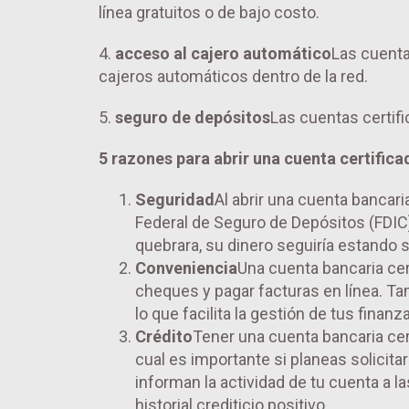
línea gratuitos o de bajo costo.
4.
acceso al cajero automático
Las cuenta
cajeros automáticos dentro de la red.
5.
seguro de depósitos
Las cuentas certif
5 razones para abrir una cuenta certifica
Seguridad
Al abrir una cuenta bancari
Federal de Seguro de Depósitos (FDIC) 
quebrara, su dinero seguiría estando 
Conveniencia
Una cuenta bancaria cert
cheques y pagar facturas en línea. T
lo que facilita la gestión de tus finanz
Crédito
Tener una cuenta bancaria cert
cual es importante si planeas solicita
informan la actividad de tu cuenta a l
historial crediticio positivo.