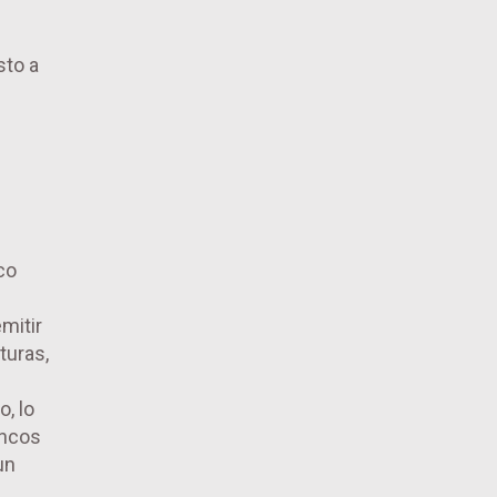
sto a
co
mitir
turas,
, lo
ancos
un