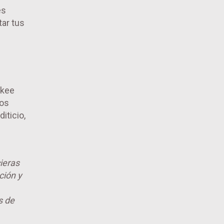
és
tar tus
ukee
los
iticio,
ieras
ción y
s de