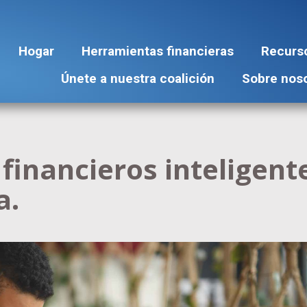
Hogar
Herramientas financieras
Recurs
Únete a nuestra coalición
Sobre nos
financieros inteligent
a.