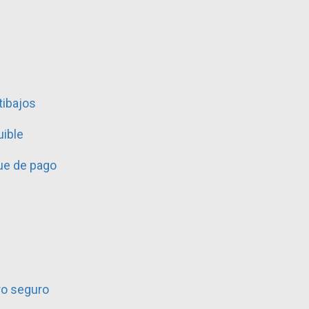
tibajos
ible
ue de pago
ro seguro