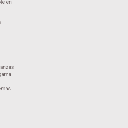
ble en
n
nanzas
 gama
temas